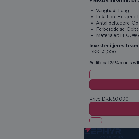
Varighed: 1 dag​
Lokation: Hos jer ell
Antal deltagere: Op t
Forberedelse: Delta
Materialer: LEGO® o
Investér i jeres tea
DKK
50,000
Additional 25% moms will
Price
DKK
50,000