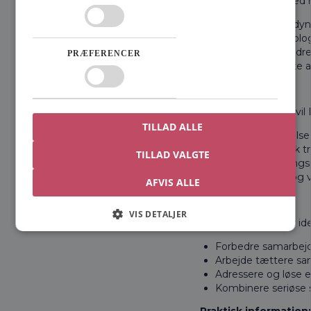
Gennem en dag med refl
Forstå teamets dyna
Styrke den psykolo
Identificere og adr
PRÆFERENCER
Etablere konkrete af
Udbytte:
Efter workshoppen vil I
TILLAD ALLE
En fælles forståels
Øget psykologisk try
TILLAD VALGTE
Konkrete handlingsp
Et fælles sprog og v
AFVIS ALLE
Målgruppe:
VIS DETALJER
Denne workshop er ideel
Forbedre samarbejde
Arbejde tættere sa
Adressere og løse e
Kombinere seriøse 
Praktisk information: